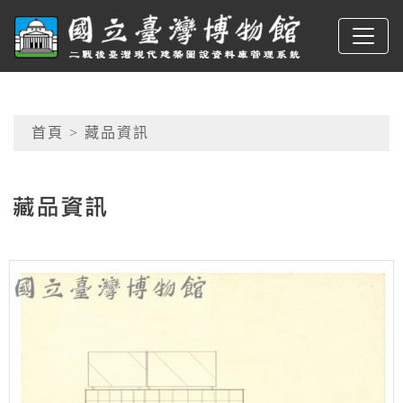
跳到主要內容
臺博館建築圖
網頁導覽
首頁
> 藏品資訊
:::