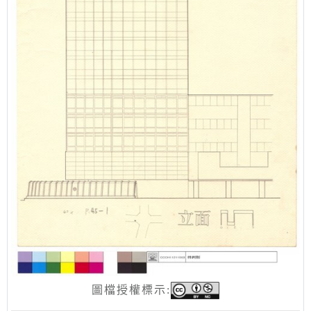
圖檔授權標示: