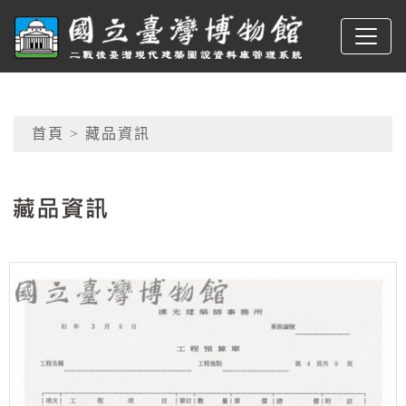
跳到主要內容
臺博館建築圖
網頁導覽
首頁
> 藏品資訊
:::