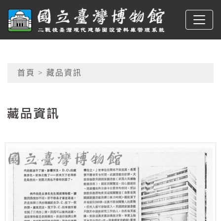
跳到主要內容
臺博館建築圖
網頁導覽
首頁
> 藏品資訊
:::